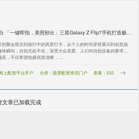
配资台 「一键即拍，美照秒出」三星Galaxy Z Flip7手机打造极致自拍享受_用户_设计_操作
常的聚会留念到旅行中的风景打卡，从个人的时尚穿搭展示到创意搞
趣味瞬间，自拍无处不在，深受大众喜爱。人们对自拍设备的要求也
高，不仅希望拍摄画质清晰，....
网上配资平台开户
分类：股票配资资讯门户
查看：232
资文章已加载完成