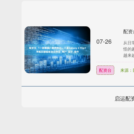
07-26
从日
怪的
越来越
配资台
来源：
启运配