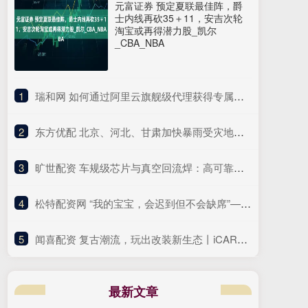
元富证券 预定夏联最佳阵，爵
士内线再砍35＋11，安吉次轮
淘宝或再得潜力股_凯尔
_CBA_NBA
1
​瑞和网 如何通过阿里云旗舰级代理获得专属阿里云服务器报价_采购_客户_企业
2
​东方优配 北京、河北、甘肃加快暴雨受灾地区保险理赔进度
3
​旷世配资 车规级芯片与真空回流焊：高可靠性焊接的关键纽带
4
​松特配资网 “我的宝宝，会迟到但不会缺席”—写给每一位多囊卵巢PCOS妈妈_排卵_影响_建议
5
​闻喜配资 复古潮流，玩出改装新生态丨iCAR玩车嘉年华暨V23复古版发布燃动羊城_经典_用户_套件
最新文章