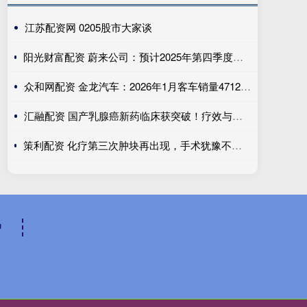
江苏配资网 0205股市大家谈
阳光财富配资 蔚来公司：预计2025年第四季度经调整经营利润为7亿元-12亿元
众和网配资 金龙汽车：2026年1月客车销量4712辆 同比增长35.32%
汇融配资 国产乳腺癌新药临床获突破！疗效与安全性表现优异
策利配资 化疗第三次肿块再出现，手术犹豫不决时，她问了医生这个问题…
户