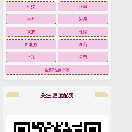
科技
狂飙
南方
港股
来袭
保障
新能源
新药
全球
公司
全部话题标签
关注 启运配资