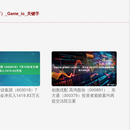
）_Game_io_关键字
设集团（603018）7
创惠优配 高鸿股份（000851）、东
金净买入1419.83万元
方通（300379）投资者索赔案均再
提交法院立案