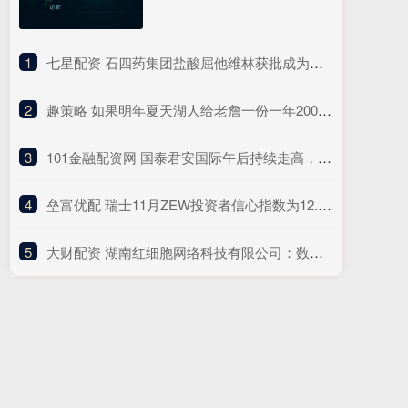
1
​七星配资 石四药集团盐酸屈他维林获批成为在上市制剂使用的原料药
2
​趣策略 如果明年夏天湖人给老詹一份一年2000万的合同，老詹会接受吗？_詹姆斯_续约_球员
3
​101金融配资网 国泰君安国际午后持续走高，一度涨超150%
4
​垒富优配 瑞士11月ZEW投资者信心指数为12.2，前值为-7.7
5
​大财配资 湖南红细胞网络科技有限公司：数据分析的重要性与核心技术分支_折线图_桑基图_关联规则