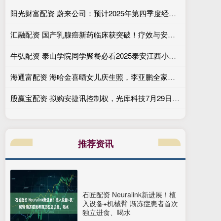
阳光财富配资 蔚来公司：预计2025年第四季度经调整经营利润为7亿元-12亿元
汇融配资 国产乳腺癌新药临床获突破！疗效与安全性表现优异
牛弘配资 泰山学院同学聚餐必看2025泰安江西小炒店TOP3榜单
海通富配资 海哈金喜晒女儿庆生照，李亚鹏全家出镜相处融洽
股赢宝配资 拟购安捷讯控制权，光库科技7月29日起停牌
推荐资讯
石匠配资 Neuralink新进展！植
入设备+机械臂 渐冻症患者首次
独立进食、喝水